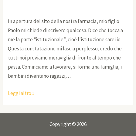
Una
storia
In apertura del sito della nostra farmacia, mio figlio
lunga
Paolo mi chiede di scrivere qualcosa. Dice che tocca a
un
me la parte “istituzionale”, cioè l’istituzione sarei io.
secolo
Questa constatazione mi lascia perplesso, credo che
tutti noi proviamo meraviglia di fronte al tempo che
passa. Cominciamo a lavorare, si forma una famiglia, i
bambini diventano ragazzi, …
Leggi altro »
Copyright © 2026